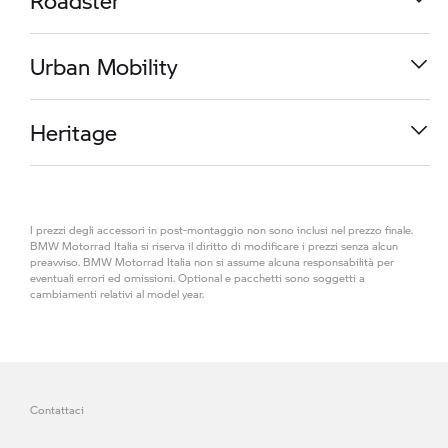
Roadster
da
21.500,00 €
R 1300 RS
Urban Mobility
da
17.800,00 €
M 1000 RR
Heritage
da
37.450,00 €
K 1600 GT
I prezzi degli accessori in post-montaggio non sono inclusi nel prezzo finale.
da
28.489,99 €
R 1300 R
BMW Motorrad Italia si riserva il diritto di modificare i prezzi senza alcun
preavviso. BMW Motorrad Italia non si assume alcuna responsabilità per
eventuali errori ed omissioni. Optional e pacchetti sono soggetti a
cambiamenti relativi al model year.
da
17.300,00 €
CE 04
R 1300 GS Adventure
da
13.500,00 €
R 18
da
24.150,00 €
S 1000 RR
Contattaci
da
21.749,99 €