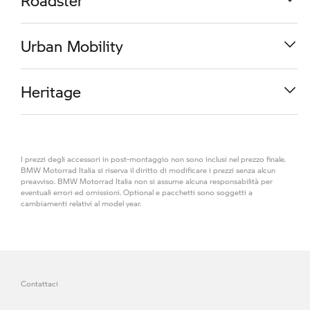
Roadster
da
21.500,00 €
R 1300 RS
Urban Mobility
da
17.800,00 €
M 1000 RR
Heritage
da
37.450,00 €
K 1600 GT
I prezzi degli accessori in post-montaggio non sono inclusi nel prezzo finale.
da
28.489,99 €
R 1300 R
BMW Motorrad Italia si riserva il diritto di modificare i prezzi senza alcun
preavviso. BMW Motorrad Italia non si assume alcuna responsabilità per
eventuali errori ed omissioni. Optional e pacchetti sono soggetti a
cambiamenti relativi al model year.
da
17.300,00 €
CE 04
R 1300 GS Adventure
da
13.500,00 €
R 18
da
24.150,00 €
S 1000 RR
Contattaci
da
21.749,99 €